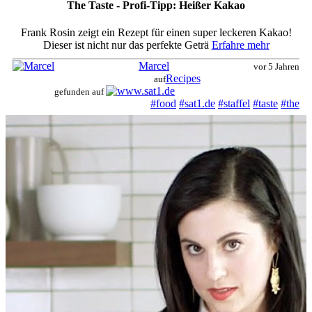
News
The Taste - Profi-Tipp: Heißer Kakao
Other
Portfolio
Frank Rosin zeigt ein Rezept für einen super leckeren Kakao!
Portrait
Dieser ist nicht nur das perfekte Geträ
Erfahre mehr
Products
Marcel
vor 5 Jahren
Sport
Recipes
auf
Style
gefunden auf
Travel
#food
#sat1.de
#staffel
#taste
#the