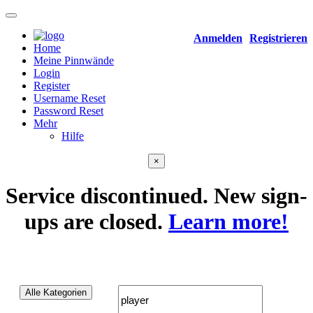
Anmelden
Registrieren
Home
Meine Pinnwände
Login
Register
Username Reset
Password Reset
Mehr
Hilfe
×
Service discontinued. New sign-
ups are closed.
Learn more!
Community
(26 Beiträge)
Alle Kategorien