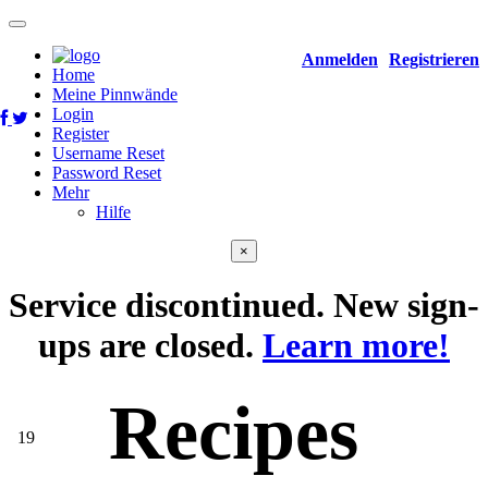
Anmelden
Registrieren
Home
Meine Pinnwände
Login
Register
Username Reset
Password Reset
Mehr
Hilfe
×
Service discontinued. New sign-
ups are closed.
Learn more!
Recipes
19