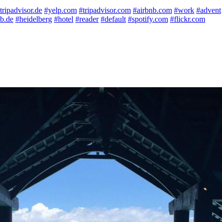
tripadvisor.de
#yelp.com
#tripadvisor.com
#airbnb.com
#work
#advent
nb.de
#heidelberg
#hotel
#reader
#default
#spotify.com
#flickr.com