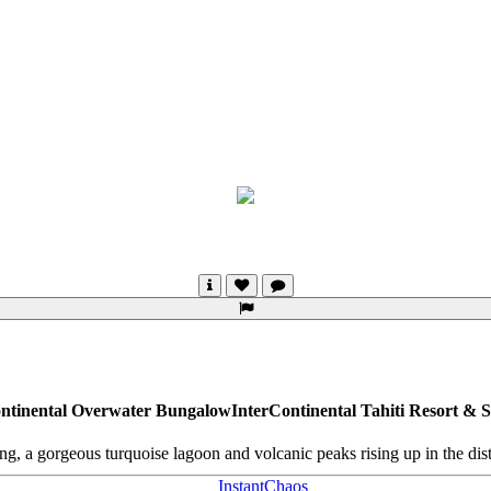
continental Overwater BungalowInterContinental Tahiti Resort & 
ing, a gorgeous turquoise lagoon and volcanic peaks rising up in the dist
InstantChaos