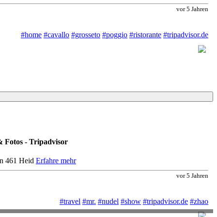
vor 5 Jahren
#home
#cavallo
#grosseto
#poggio
#ristorante
#tripadvisor.de
otos - Tripadvisor
on 461 Heid
Erfahre mehr
vor 5 Jahren
#travel
#mr.
#nudel
#show
#tripadvisor.de
#zhao
$$ - $$$