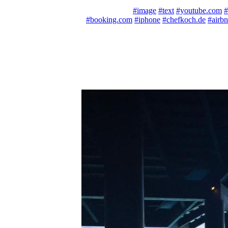
Art
Top 25 Tags:
#image
#text
#youtube.com
#
Blog
#booking.com
#iphone
#chefkoch.de
#airb
Business
Crafts
Deals
Design
DIY
Education
Entertainment
Events
Fashion
Food
For Sale
Furniture
Garden
History
Holidays
Home
Humor
Inspiration
Kids
Music
Nature
News
Other