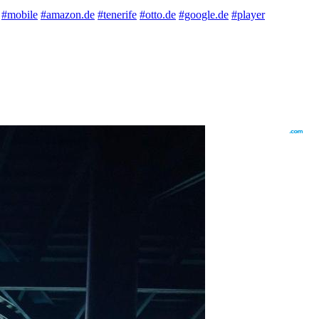
#mobile
#amazon.de
#tenerife
#otto.de
#google.de
#player