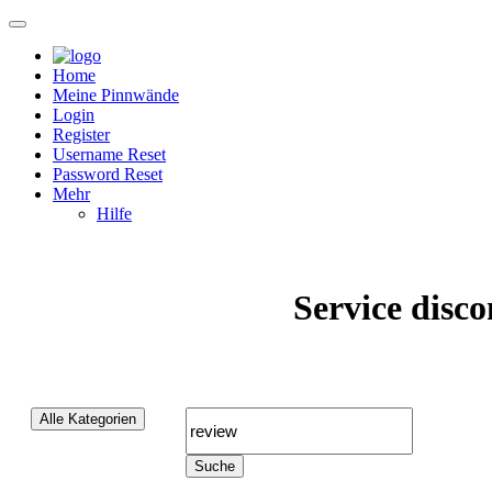
Home
Meine Pinnwände
Login
Register
Username Reset
Password Reset
Mehr
Hilfe
Service disco
Community
(48 Beiträge)
Alle Kategorien
Alle Kategorien
Suche
Animals