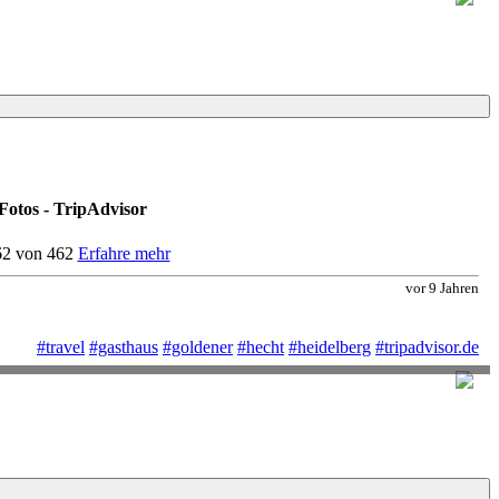
otos - TripAdvisor
462 von 462
Erfahre mehr
vor 9 Jahren
#travel
#gasthaus
#goldener
#hecht
#heidelberg
#tripadvisor.de
$$ - $$$