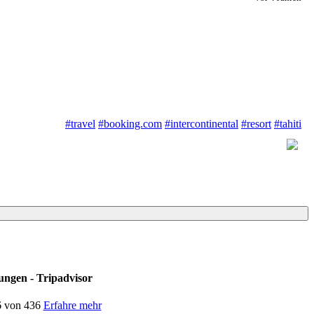
#travel
#booking.com
#intercontinental
#resort
#tahiti
gen - Tripadvisor
36 von 436
Erfahre mehr