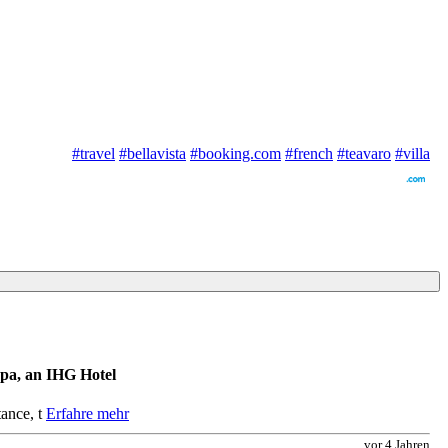
#travel
#bellavista
#booking.com
#french
#teavaro
#villa
Spa, an IHG Hotel
ance, t
Erfahre mehr
vor 4 Jahren